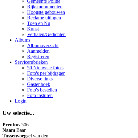
Gemeente Politie
Rijksmonumenten
Hoogste gebouwen
Reclame uitingen
Toen en Nu
Kunst
Verhalen/Gedichten
Albums
Albumoverzicht
Aanmelden
Registreren
Servicerubrieken
50 Nieuwste foto's
Foto's per bijdrager
Diverse links
Gastenboek
Foto's bestellen
Foto insturen
Login
Uw selectie...
Prentnr.
506
Naam
Baar
Tussenvoegsel
van den