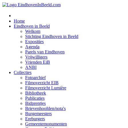
Home
Eindhoven in Beeld
Welkom
Stichting Eindhoven in Beeld
Exposities
Agenda
Parels van Eindhoven
Vrijwilligers
Vrienden EiB
ANBI
Collecties
Fotoarchief
Filmoverzicht EIB
Filmoverzicht Lumière
Bibliotheek
Publicaties
Bidprentjes
Brievenhoofden/nota's
Burgemeesters
Ereburgers
Gemeentemonumenten