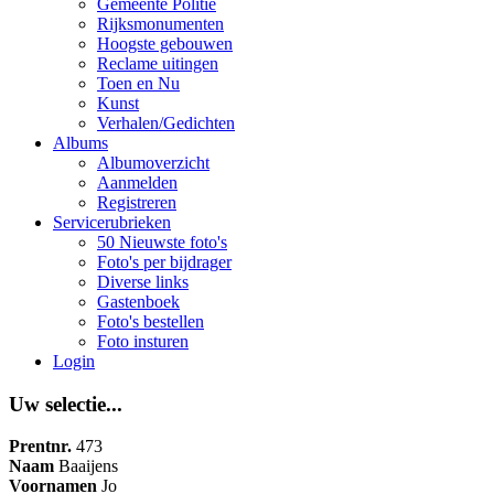
Gemeente Politie
Rijksmonumenten
Hoogste gebouwen
Reclame uitingen
Toen en Nu
Kunst
Verhalen/Gedichten
Albums
Albumoverzicht
Aanmelden
Registreren
Servicerubrieken
50 Nieuwste foto's
Foto's per bijdrager
Diverse links
Gastenboek
Foto's bestellen
Foto insturen
Login
Uw selectie...
Prentnr.
473
Naam
Baaijens
Voornamen
Jo