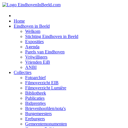
Home
Eindhoven in Beeld
Welkom
Stichting Eindhoven in Beeld
Exposities
Agenda
Parels van Eindhoven
Vrijwilligers
Vrienden EiB
ANBI
Collecties
Fotoarchief
Filmoverzicht EIB
Filmoverzicht Lumière
Bibliotheek
Publicaties
Bidprentjes
Brievenhoofden/nota's
Burgemeesters
Ereburgers
Gemeentemonumenten