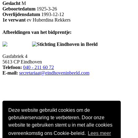
Geslacht
M
Geboortedatum
1925-3-26
Overlijdensdatum
1993-12-12
1e verwant
ev Huberdina Rekkers
Afbeeldingen van het bidprentje:
Stichting Eindhoven in Beeld
Gasfabriek 4
5613 CP Eindhoven
Telefoon:
040 - 211 60 72
E-mail:
secretariaat@eindhoveninbeeld.com
Deze website gebruikt cookies om de
gebruikerservaring te verbeteren. Door onze
website te gebruiken stemt u in met alle cookies
overeenkomstig ons Cookie-beleid.
Lees meer
Social media