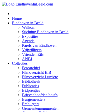
Home
Eindhoven in Beeld
Welkom
Stichting Eindhoven in Beeld
Exposities
Agenda
Parels van Eindhoven
Vrijwilligers
Vrienden EiB
ANBI
Collecties
Fotoarchief
Filmoverzicht EIB
Filmoverzicht Lumière
Bibliotheek
Publicaties
Bidprentjes
Brievenhoofden/nota's
Burgemeesters
Ereburgers
Gemeentemonumenten