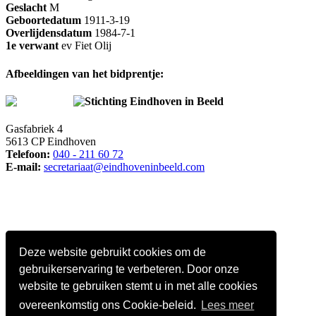
Geslacht
M
Geboortedatum
1911-3-19
Overlijdensdatum
1984-7-1
1e verwant
ev Fiet Olij
Afbeeldingen van het bidprentje:
Stichting Eindhoven in Beeld
Gasfabriek 4
5613 CP Eindhoven
Telefoon:
040 - 211 60 72
E-mail:
secretariaat@eindhoveninbeeld.com
Deze website gebruikt cookies om de
gebruikerservaring te verbeteren. Door onze
website te gebruiken stemt u in met alle cookies
overeenkomstig ons Cookie-beleid.
Lees meer
Social media