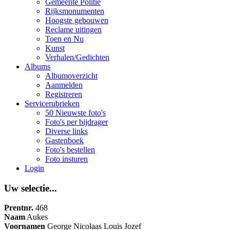
Gemeente Politie
Rijksmonumenten
Hoogste gebouwen
Reclame uitingen
Toen en Nu
Kunst
Verhalen/Gedichten
Albums
Albumoverzicht
Aanmelden
Registreren
Servicerubrieken
50 Nieuwste foto's
Foto's per bijdrager
Diverse links
Gastenboek
Foto's bestellen
Foto insturen
Login
Uw selectie...
Prentnr.
468
Naam
Aukes
Voornamen
George Nicolaas Louis Jozef