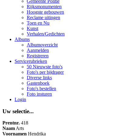
Gemeente Politie
Rijksmonumenten
Hoogste gebouwen
Reclame uitingen
Toen en Nu
Kunst
Verhalen/Gedichten
Albums
Albumoverzicht
Aanmelden
Registreren
Servicerubrieken
50 Nieuwste foto's
Foto's per bijdrager
Diverse links
Gastenboek
Foto's bestellen
Foto insturen
Login
Uw selectie...
Prentnr.
418
Naam
Arts
Voornamen
Hendrika