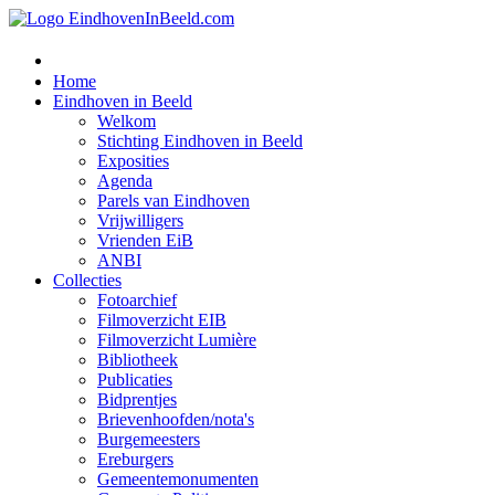
Home
Eindhoven in Beeld
Welkom
Stichting Eindhoven in Beeld
Exposities
Agenda
Parels van Eindhoven
Vrijwilligers
Vrienden EiB
ANBI
Collecties
Fotoarchief
Filmoverzicht EIB
Filmoverzicht Lumière
Bibliotheek
Publicaties
Bidprentjes
Brievenhoofden/nota's
Burgemeesters
Ereburgers
Gemeentemonumenten