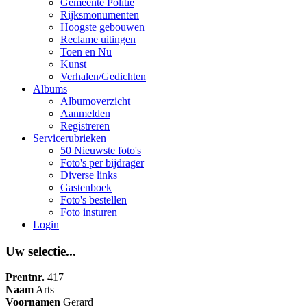
Gemeente Politie
Rijksmonumenten
Hoogste gebouwen
Reclame uitingen
Toen en Nu
Kunst
Verhalen/Gedichten
Albums
Albumoverzicht
Aanmelden
Registreren
Servicerubrieken
50 Nieuwste foto's
Foto's per bijdrager
Diverse links
Gastenboek
Foto's bestellen
Foto insturen
Login
Uw selectie...
Prentnr.
417
Naam
Arts
Voornamen
Gerard