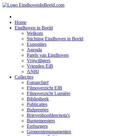
Home
Eindhoven in Beeld
Welkom
Stichting Eindhoven in Beeld
Exposities
Agenda
Parels van Eindhoven
Vrijwilligers
Vrienden EiB
ANBI
Collecties
Fotoarchief
Filmoverzicht EIB
Filmoverzicht Lumière
Bibliotheek
Publicaties
Bidprentjes
Brievenhoofden/nota's
Burgemeesters
Ereburgers
Gemeentemonumenten