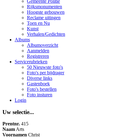
Gemeente Politie
Rijksmonumenten
Hoogste gebouwen
Reclame uitingen
Toen en Nu
Kunst
Verhalen/Gedichten
Albums
Albumoverzicht
Aanmelden
Registreren
Servicerubrieken
50 Nieuwste foto's
Foto's per bijdrager
Diverse links
Gastenboek
Foto's bestellen
Foto insturen
Login
Uw selectie...
Prentnr.
415
Naam
Arts
Voornamen
Christ