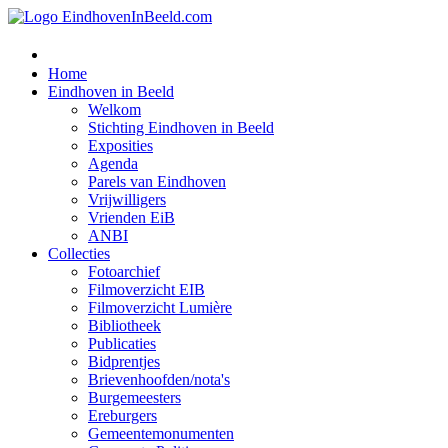
Home
Eindhoven in Beeld
Welkom
Stichting Eindhoven in Beeld
Exposities
Agenda
Parels van Eindhoven
Vrijwilligers
Vrienden EiB
ANBI
Collecties
Fotoarchief
Filmoverzicht EIB
Filmoverzicht Lumière
Bibliotheek
Publicaties
Bidprentjes
Brievenhoofden/nota's
Burgemeesters
Ereburgers
Gemeentemonumenten