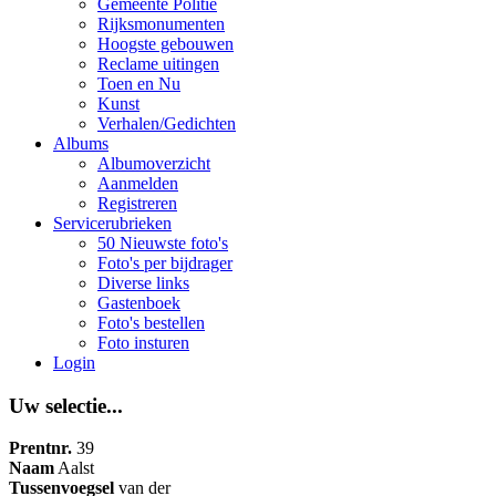
Gemeente Politie
Rijksmonumenten
Hoogste gebouwen
Reclame uitingen
Toen en Nu
Kunst
Verhalen/Gedichten
Albums
Albumoverzicht
Aanmelden
Registreren
Servicerubrieken
50 Nieuwste foto's
Foto's per bijdrager
Diverse links
Gastenboek
Foto's bestellen
Foto insturen
Login
Uw selectie...
Prentnr.
39
Naam
Aalst
Tussenvoegsel
van der