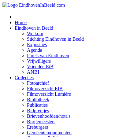
Home
Eindhoven in Beeld
Welkom
Stichting Eindhoven in Beeld
Exposities
Agenda
Parels van Eindhoven
Vrijwilligers
Vrienden EiB
ANBI
Collecties
Fotoarchief
Filmoverzicht EIB
Filmoverzicht Lumière
Bibliotheek
Publicaties
Bidprentjes
Brievenhoofden/nota's
Burgemeesters
Ereburgers
Gemeentemonumenten