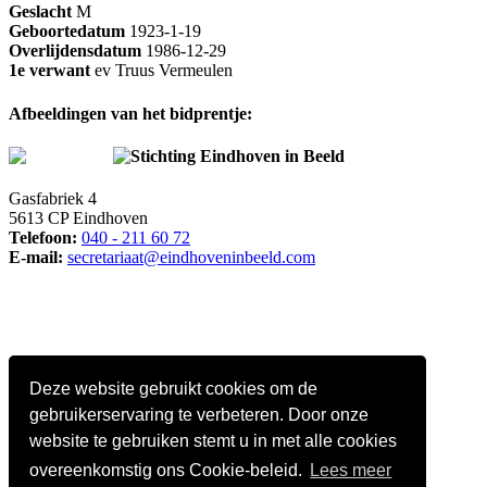
Geslacht
M
Geboortedatum
1923-1-19
Overlijdensdatum
1986-12-29
1e verwant
ev Truus Vermeulen
Afbeeldingen van het bidprentje:
Stichting Eindhoven in Beeld
Gasfabriek 4
5613 CP Eindhoven
Telefoon:
040 - 211 60 72
E-mail:
secretariaat@eindhoveninbeeld.com
Deze website gebruikt cookies om de
gebruikerservaring te verbeteren. Door onze
website te gebruiken stemt u in met alle cookies
overeenkomstig ons Cookie-beleid.
Lees meer
Social media