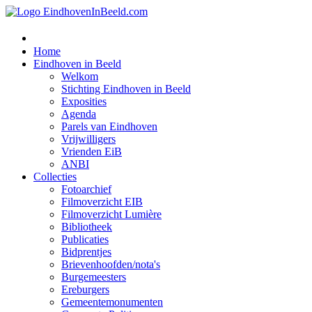
Home
Eindhoven in Beeld
Welkom
Stichting Eindhoven in Beeld
Exposities
Agenda
Parels van Eindhoven
Vrijwilligers
Vrienden EiB
ANBI
Collecties
Fotoarchief
Filmoverzicht EIB
Filmoverzicht Lumière
Bibliotheek
Publicaties
Bidprentjes
Brievenhoofden/nota's
Burgemeesters
Ereburgers
Gemeentemonumenten