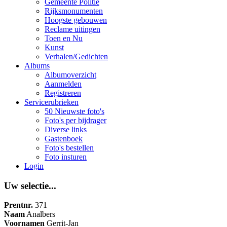
Gemeente Politie
Rijksmonumenten
Hoogste gebouwen
Reclame uitingen
Toen en Nu
Kunst
Verhalen/Gedichten
Albums
Albumoverzicht
Aanmelden
Registreren
Servicerubrieken
50 Nieuwste foto's
Foto's per bijdrager
Diverse links
Gastenboek
Foto's bestellen
Foto insturen
Login
Uw selectie...
Prentnr.
371
Naam
Analbers
Voornamen
Gerrit-Jan