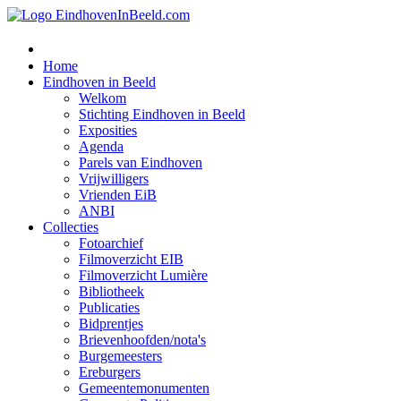
Home
Eindhoven in Beeld
Welkom
Stichting Eindhoven in Beeld
Exposities
Agenda
Parels van Eindhoven
Vrijwilligers
Vrienden EiB
ANBI
Collecties
Fotoarchief
Filmoverzicht EIB
Filmoverzicht Lumière
Bibliotheek
Publicaties
Bidprentjes
Brievenhoofden/nota's
Burgemeesters
Ereburgers
Gemeentemonumenten