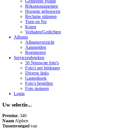
Gemeente Politie
Rijksmonumenten
Hoogste gebouwen
Reclame uitingen
Toen en Nu
Kunst
Verhalen/Gedichten
Albums
Albumoverzicht
Aanmelden
Registreren
Servicerubrieken
50 Nieuwste foto's
Foto's per bijdrager
Diverse links
Gastenboek
Foto's bestellen
Foto insturen
Login
Uw selectie...
Prentnr.
340
Naam
Alphen
Tussenvoegsel
van