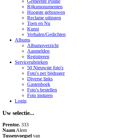
Gemeente Politie
Rijksmonumenten
Hoogste gebouwen
Reclame uitingen
Toen en Nu
Kunst
Verhalen/Gedichten
Albums
Albumoverzicht
Aanmelden
Registreren
Servicerubrieken
50 Nieuwste foto's
Foto's per bijdrager
Diverse links
Gastenboek
Foto's bestellen
Foto insturen
Login
Uw selectie...
Prentnr.
333
Naam
Alem
Tussenvoegsel
van