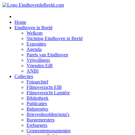
Home
Eindhoven in Beeld
Welkom
Stichting Eindhoven in Beeld
Exposities
Agenda
Parels van Eindhoven
Vrijwilligers
Vrienden EiB
ANBI
Collecties
Fotoarchief
Filmoverzicht EIB
Filmoverzicht Lumière
Bibliotheek
Publicaties
Bidprentjes
Brievenhoofden/nota's
Burgemeesters
Ereburgers
Gemeentemonumenten