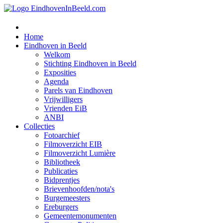
Home
Eindhoven in Beeld
Welkom
Stichting Eindhoven in Beeld
Exposities
Agenda
Parels van Eindhoven
Vrijwilligers
Vrienden EiB
ANBI
Collecties
Fotoarchief
Filmoverzicht EIB
Filmoverzicht Lumière
Bibliotheek
Publicaties
Bidprentjes
Brievenhoofden/nota's
Burgemeesters
Ereburgers
Gemeentemonumenten