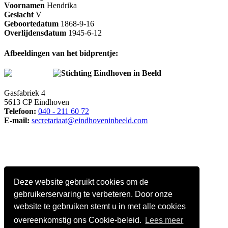
Voornamen
Hendrika
Geslacht
V
Geboortedatum
1868-9-16
Overlijdensdatum
1945-6-12
Afbeeldingen van het bidprentje:
Stichting Eindhoven in Beeld
Gasfabriek 4
5613 CP Eindhoven
Telefoon:
040 - 211 60 72
E-mail:
secretariaat@eindhoveninbeeld.com
Deze website gebruikt cookies om de
gebruikerservaring te verbeteren. Door onze
website te gebruiken stemt u in met alle cookies
overeenkomstig ons Cookie-beleid.
Lees meer
Social media