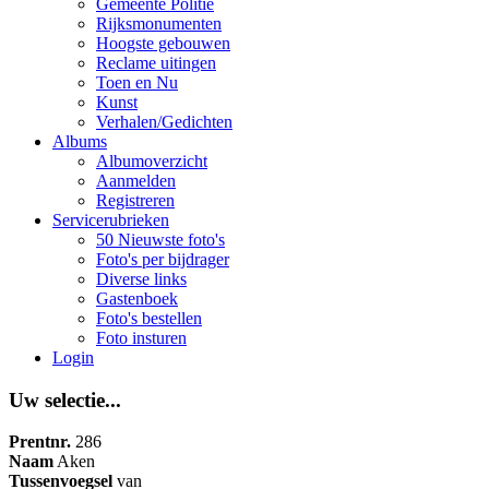
Gemeente Politie
Rijksmonumenten
Hoogste gebouwen
Reclame uitingen
Toen en Nu
Kunst
Verhalen/Gedichten
Albums
Albumoverzicht
Aanmelden
Registreren
Servicerubrieken
50 Nieuwste foto's
Foto's per bijdrager
Diverse links
Gastenboek
Foto's bestellen
Foto insturen
Login
Uw selectie...
Prentnr.
286
Naam
Aken
Tussenvoegsel
van