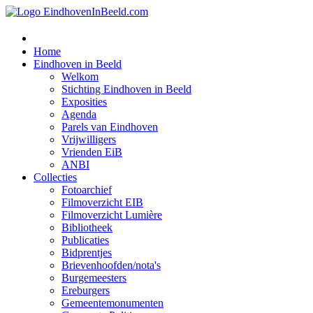
Home
Eindhoven in Beeld
Welkom
Stichting Eindhoven in Beeld
Exposities
Agenda
Parels van Eindhoven
Vrijwilligers
Vrienden EiB
ANBI
Collecties
Fotoarchief
Filmoverzicht EIB
Filmoverzicht Lumière
Bibliotheek
Publicaties
Bidprentjes
Brievenhoofden/nota's
Burgemeesters
Ereburgers
Gemeentemonumenten