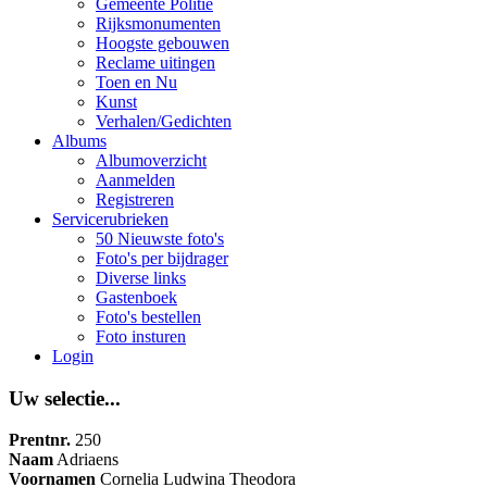
Gemeente Politie
Rijksmonumenten
Hoogste gebouwen
Reclame uitingen
Toen en Nu
Kunst
Verhalen/Gedichten
Albums
Albumoverzicht
Aanmelden
Registreren
Servicerubrieken
50 Nieuwste foto's
Foto's per bijdrager
Diverse links
Gastenboek
Foto's bestellen
Foto insturen
Login
Uw selectie...
Prentnr.
250
Naam
Adriaens
Voornamen
Cornelia Ludwina Theodora