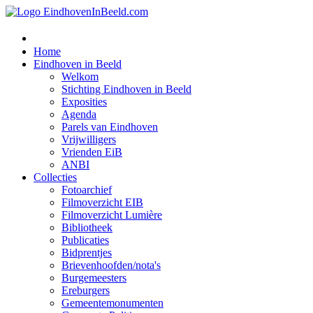
Home
Eindhoven in Beeld
Welkom
Stichting Eindhoven in Beeld
Exposities
Agenda
Parels van Eindhoven
Vrijwilligers
Vrienden EiB
ANBI
Collecties
Fotoarchief
Filmoverzicht EIB
Filmoverzicht Lumière
Bibliotheek
Publicaties
Bidprentjes
Brievenhoofden/nota's
Burgemeesters
Ereburgers
Gemeentemonumenten