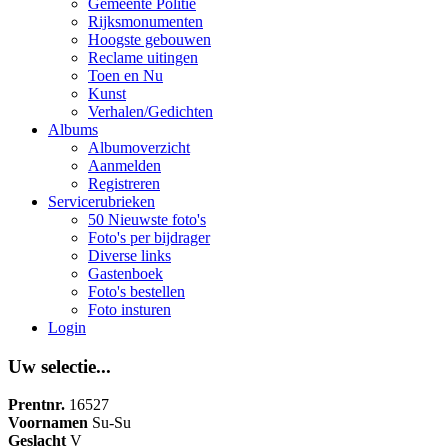
Gemeente Politie
Rijksmonumenten
Hoogste gebouwen
Reclame uitingen
Toen en Nu
Kunst
Verhalen/Gedichten
Albums
Albumoverzicht
Aanmelden
Registreren
Servicerubrieken
50 Nieuwste foto's
Foto's per bijdrager
Diverse links
Gastenboek
Foto's bestellen
Foto insturen
Login
Uw selectie...
Prentnr.
16527
Voornamen
Su-Su
Geslacht
V