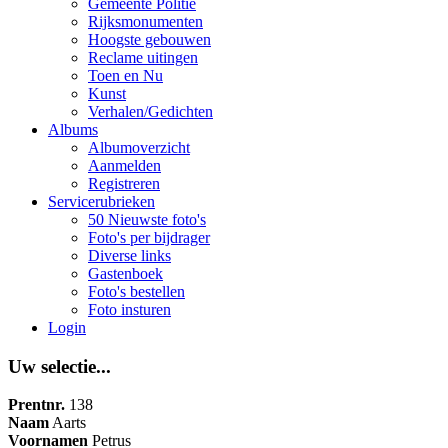
Gemeente Politie
Rijksmonumenten
Hoogste gebouwen
Reclame uitingen
Toen en Nu
Kunst
Verhalen/Gedichten
Albums
Albumoverzicht
Aanmelden
Registreren
Servicerubrieken
50 Nieuwste foto's
Foto's per bijdrager
Diverse links
Gastenboek
Foto's bestellen
Foto insturen
Login
Uw selectie...
Prentnr.
138
Naam
Aarts
Voornamen
Petrus