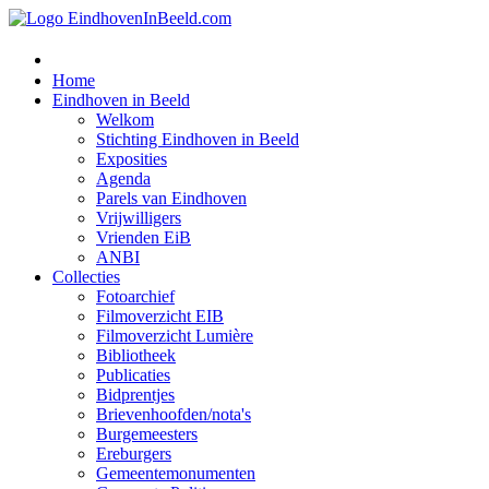
Home
Eindhoven in Beeld
Welkom
Stichting Eindhoven in Beeld
Exposities
Agenda
Parels van Eindhoven
Vrijwilligers
Vrienden EiB
ANBI
Collecties
Fotoarchief
Filmoverzicht EIB
Filmoverzicht Lumière
Bibliotheek
Publicaties
Bidprentjes
Brievenhoofden/nota's
Burgemeesters
Ereburgers
Gemeentemonumenten