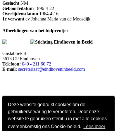
Geslacht
NM
Geboortedatum
1896-4-22
Overlijdensdatum
1964-4-16
1e verwant
ev Johanna Maria van de Moosdijk
Afbeeldingen van het bidprentje:
Stichting Eindhoven in Beeld
Gasfabriek 4
5613 CP Eindhoven
Telefoon:
040 - 211 60 72
E-mail:
secretariaat@eindhoveninbeeld.com
Deze website gebruikt cookies om de
gebruikerservaring te verbeteren. Door onze
website te gebruiken stemt u in met alle cookies
overeenkomstig ons Cookie-beleid.
Lees meer
Social media