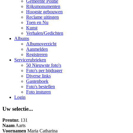
Gemeente Politie
Rijksmonumenten
Hoogste gebouwen
Reclame uitingen
Toen en Nu
Kunst
Verhalen/Gedichten
Albums
Albumoverzicht
Aanmelden
Registreren
Servicerubrieken
50 Nieuwste foto's
Foto's per bijdrager
Diverse links
Gastenboek
Foto's bestellen
Foto insturen
Login
Uw selectie...
Prentnr.
131
Naam
Aarts
Voornamen
Maria Catharina