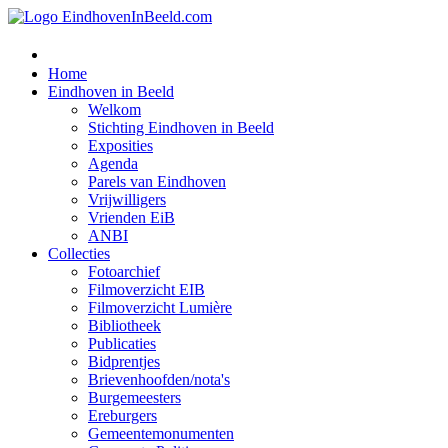
Home
Eindhoven in Beeld
Welkom
Stichting Eindhoven in Beeld
Exposities
Agenda
Parels van Eindhoven
Vrijwilligers
Vrienden EiB
ANBI
Collecties
Fotoarchief
Filmoverzicht EIB
Filmoverzicht Lumière
Bibliotheek
Publicaties
Bidprentjes
Brievenhoofden/nota's
Burgemeesters
Ereburgers
Gemeentemonumenten