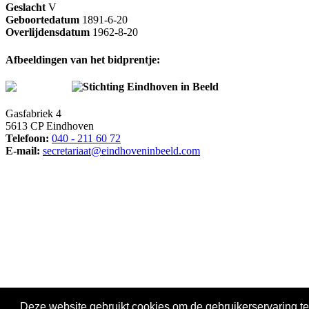
Geslacht
V
Geboortedatum
1891-6-20
Overlijdensdatum
1962-8-20
Afbeeldingen van het bidprentje:
Stichting Eindhoven in Beeld
Gasfabriek 4
5613 CP Eindhoven
Telefoon:
040 - 211 60 72
E-mail:
secretariaat@eindhoveninbeeld.com
Social media
Deze website gebruikt cookies om de gebruikerservaring te