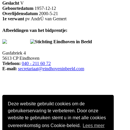
Geslacht
V
Geboortedatum
1957-12-12
Overlijdensdatum
2000-5-21
1e verwant
pv AndrÚ van Gemert
Afbeeldingen van het bidprentje:
Stichting Eindhoven in Beeld
Gasfabriek 4
5613 CP Eindhoven
Telefoon:
040 - 211 60 72
E-mail:
secretariaat@eindhoveninbeeld.com
Deze website gebruikt cookies om de
gebruikerservaring te verbeteren. Door onze
website te gebruiken stemt u in met alle cookies
overeenkomstig ons Cookie-beleid.
Lees meer
Social media