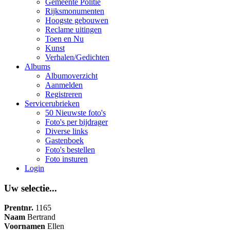
Gemeente Politie
Rijksmonumenten
Hoogste gebouwen
Reclame uitingen
Toen en Nu
Kunst
Verhalen/Gedichten
Albums
Albumoverzicht
Aanmelden
Registreren
Servicerubrieken
50 Nieuwste foto's
Foto's per bijdrager
Diverse links
Gastenboek
Foto's bestellen
Foto insturen
Login
Uw selectie...
Prentnr.
1165
Naam
Bertrand
Voornamen
Ellen