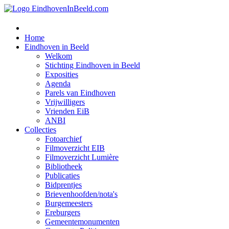
Home
Eindhoven in Beeld
Welkom
Stichting Eindhoven in Beeld
Exposities
Agenda
Parels van Eindhoven
Vrijwilligers
Vrienden EiB
ANBI
Collecties
Fotoarchief
Filmoverzicht EIB
Filmoverzicht Lumière
Bibliotheek
Publicaties
Bidprentjes
Brievenhoofden/nota's
Burgemeesters
Ereburgers
Gemeentemonumenten