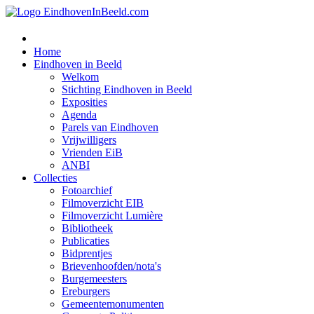
Home
Eindhoven in Beeld
Welkom
Stichting Eindhoven in Beeld
Exposities
Agenda
Parels van Eindhoven
Vrijwilligers
Vrienden EiB
ANBI
Collecties
Fotoarchief
Filmoverzicht EIB
Filmoverzicht Lumière
Bibliotheek
Publicaties
Bidprentjes
Brievenhoofden/nota's
Burgemeesters
Ereburgers
Gemeentemonumenten