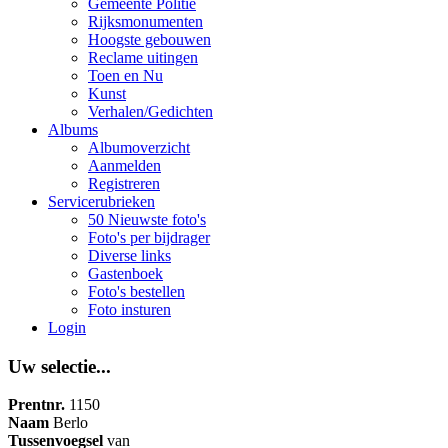
Gemeente Politie
Rijksmonumenten
Hoogste gebouwen
Reclame uitingen
Toen en Nu
Kunst
Verhalen/Gedichten
Albums
Albumoverzicht
Aanmelden
Registreren
Servicerubrieken
50 Nieuwste foto's
Foto's per bijdrager
Diverse links
Gastenboek
Foto's bestellen
Foto insturen
Login
Uw selectie...
Prentnr.
1150
Naam
Berlo
Tussenvoegsel
van