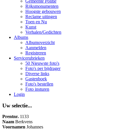
Gemeente Politie
Rijksmonumenten
Hoogste gebouwen
Reclame uitingen
Toen en Nu
Kunst
Verhalen/Gedichten
Albums
Albumoverzicht
Aanmelden
Registreren
Servicerubrieken
50 Nieuwste foto's
Foto's per bijdrager
Diverse links
Gastenboek
Foto's bestellen
Foto insturen
Login
Uw selectie...
Prentnr.
1133
Naam
Berkvens
Voornamen
Johannes