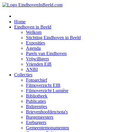
Home
Eindhoven in Beeld
Welkom
Stichting Eindhoven in Beeld
Exposities
Agenda
Parels van Eindhoven
Vrijwilligers
Vrienden EiB
ANBI
Collecties
Fotoarchief
Filmoverzicht EIB
Filmoverzicht Lumière
Bibliotheek
Publicaties
Bidprentjes
Brievenhoofden/nota's
Burgemeesters
Ereburgers
Gemeentemonumenten