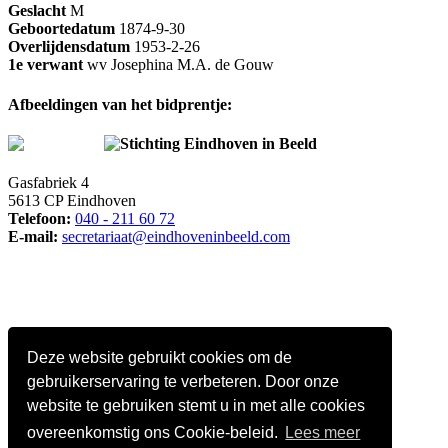
Geslacht
M
Geboortedatum
1874-9-30
Overlijdensdatum
1953-2-26
1e verwant
wv Josephina M.A. de Gouw
Afbeeldingen van het bidprentje:
Stichting Eindhoven in Beeld
Gasfabriek 4
5613 CP Eindhoven
Telefoon:
040 - 211 60 72
E-mail:
secretariaat@eindhoveninbeeld.com
Deze website gebruikt cookies om de
gebruikerservaring te verbeteren. Door onze
website te gebruiken stemt u in met alle cookies
overeenkomstig ons Cookie-beleid.
Lees meer
Social media