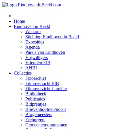
Home
Eindhoven in Beeld
Welkom
Stichting Eindhoven in Beeld
Exposities
Agenda
Parels van Eindhoven
Vrijwilligers
Vrienden EiB
ANBI
Collecties
Fotoarchief
Filmoverzicht EIB
Filmoverzicht Lumière
Bibliotheek
Publicaties
Bidprentjes
Brievenhoofden/nota's
Burgemeesters
Ereburgers
Gemeentemonumenten