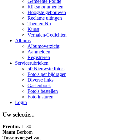
Gemeente Politie
Rijksmonumenten
Hoogste gebouwen
Reclame uitingen
Toen en Nu
Kunst
Verhalen/Gedichten
Albums
Albumoverzicht
Aanmelden
Registreren
Servicerubrieken
50 Nieuwste foto's
Foto's per bijdrager
Diverse links
Gastenboek
Foto's bestellen
Foto insturen
Login
Uw selectie...
Prentnr.
1130
Naam
Berkom
Tussenvoegsel
van