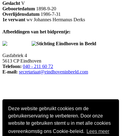
Geslacht
V
Geboortedatum
1898-9-20
Overlijdensdatum
1986-7-31
1e verwant
wv Johannes Hermanus Derks
Afbeeldingen van het bidprentje:
Stichting Eindhoven in Beeld
Gasfabriek 4
5613 CP Eindhoven
Telefoon:
040 - 211 60 72
E-mail:
secretariaat@eindhoveninbeeld.com
Deze website gebruikt cookies om de
gebruikerservaring te verbeteren. Door onze
website te gebruiken stemt u in met alle cookies
overeenkomstig ons Cookie-beleid.
Lees meer
Social media