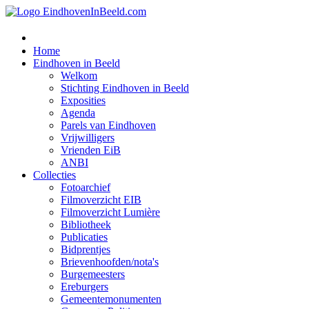
Home
Eindhoven in Beeld
Welkom
Stichting Eindhoven in Beeld
Exposities
Agenda
Parels van Eindhoven
Vrijwilligers
Vrienden EiB
ANBI
Collecties
Fotoarchief
Filmoverzicht EIB
Filmoverzicht Lumière
Bibliotheek
Publicaties
Bidprentjes
Brievenhoofden/nota's
Burgemeesters
Ereburgers
Gemeentemonumenten