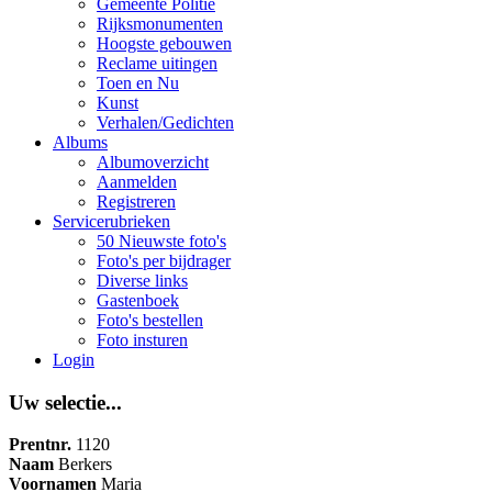
Gemeente Politie
Rijksmonumenten
Hoogste gebouwen
Reclame uitingen
Toen en Nu
Kunst
Verhalen/Gedichten
Albums
Albumoverzicht
Aanmelden
Registreren
Servicerubrieken
50 Nieuwste foto's
Foto's per bijdrager
Diverse links
Gastenboek
Foto's bestellen
Foto insturen
Login
Uw selectie...
Prentnr.
1120
Naam
Berkers
Voornamen
Maria