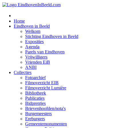
Home
Eindhoven in Beeld
Welkom
Stichting Eindhoven in Beeld
Exposities
Agenda
Parels van Eindhoven
Vrijwilligers
Vrienden EiB
ANBI
Collecties
Fotoarchief
Filmoverzicht EIB
Filmoverzicht Lumière
Bibliotheek
Publicaties
Bidprentjes
Brievenhoofden/nota's
Burgemeesters
Ereburgers
Gemeentemonumenten