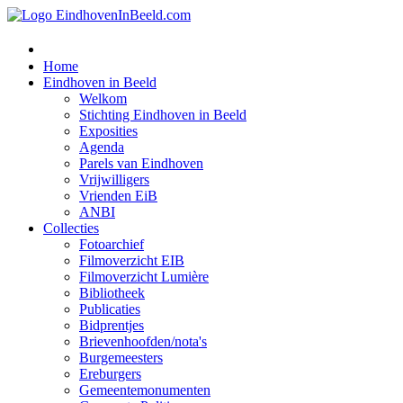
Home
Eindhoven in Beeld
Welkom
Stichting Eindhoven in Beeld
Exposities
Agenda
Parels van Eindhoven
Vrijwilligers
Vrienden EiB
ANBI
Collecties
Fotoarchief
Filmoverzicht EIB
Filmoverzicht Lumière
Bibliotheek
Publicaties
Bidprentjes
Brievenhoofden/nota's
Burgemeesters
Ereburgers
Gemeentemonumenten