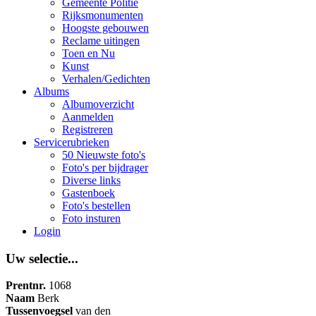
Gemeente Politie
Rijksmonumenten
Hoogste gebouwen
Reclame uitingen
Toen en Nu
Kunst
Verhalen/Gedichten
Albums
Albumoverzicht
Aanmelden
Registreren
Servicerubrieken
50 Nieuwste foto's
Foto's per bijdrager
Diverse links
Gastenboek
Foto's bestellen
Foto insturen
Login
Uw selectie...
Prentnr.
1068
Naam
Berk
Tussenvoegsel
van den