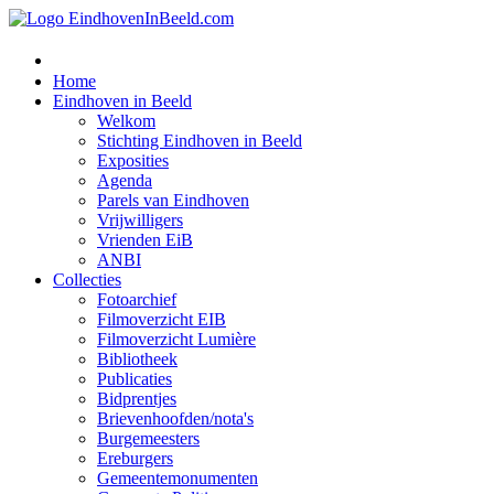
Home
Eindhoven in Beeld
Welkom
Stichting Eindhoven in Beeld
Exposities
Agenda
Parels van Eindhoven
Vrijwilligers
Vrienden EiB
ANBI
Collecties
Fotoarchief
Filmoverzicht EIB
Filmoverzicht Lumière
Bibliotheek
Publicaties
Bidprentjes
Brievenhoofden/nota's
Burgemeesters
Ereburgers
Gemeentemonumenten