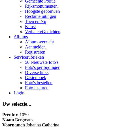
Gemeente Politie
Rijksmonumenten
Hoogste gebouwen
Reclame uitingen
Toen en Nu
Kunst
Verhalen/Gedichten
Albums
Albumoverzicht
Aanmelden
Registreren
Servicerubrieken
50 Nieuwste foto's
Foto's per bijdrager
Diverse links
Gastenboek
Foto's bestellen
Foto insturen
Login
Uw selectie...
Prentnr.
1050
Naam
Bergmans
Voornamen
Johanna Catharina