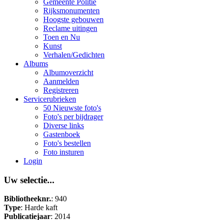
Gemeente Politie
Rijksmonumenten
Hoogste gebouwen
Reclame uitingen
Toen en Nu
Kunst
Verhalen/Gedichten
Albums
Albumoverzicht
Aanmelden
Registreren
Servicerubrieken
50 Nieuwste foto's
Foto's per bijdrager
Diverse links
Gastenboek
Foto's bestellen
Foto insturen
Login
Uw selectie...
Bibliotheeknr.
: 940
Type
: Harde kaft
Publicatiejaar
: 2014