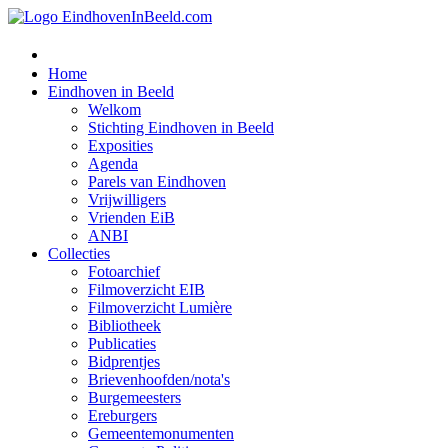
Home
Eindhoven in Beeld
Welkom
Stichting Eindhoven in Beeld
Exposities
Agenda
Parels van Eindhoven
Vrijwilligers
Vrienden EiB
ANBI
Collecties
Fotoarchief
Filmoverzicht EIB
Filmoverzicht Lumière
Bibliotheek
Publicaties
Bidprentjes
Brievenhoofden/nota's
Burgemeesters
Ereburgers
Gemeentemonumenten