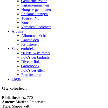
Gemeente Politie
Rijksmonumenten
Hoogste gebouwen
Reclame uitingen
Toen en Nu
Kunst
Verhalen/Gedichten
Albums
Albumoverzicht
Aanmelden
Registreren
Servicerubrieken
50 Nieuwste foto's
Foto's per bijdrager
Diverse links
Gastenboek
Foto's bestellen
Foto insturen
Login
Uw selectie...
Bibliotheeknr.
: 770
Auteur
: Mariken Francissen
Type
: Slappe kaft