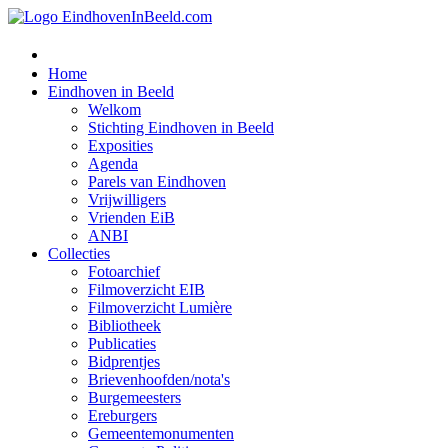
Home
Eindhoven in Beeld
Welkom
Stichting Eindhoven in Beeld
Exposities
Agenda
Parels van Eindhoven
Vrijwilligers
Vrienden EiB
ANBI
Collecties
Fotoarchief
Filmoverzicht EIB
Filmoverzicht Lumière
Bibliotheek
Publicaties
Bidprentjes
Brievenhoofden/nota's
Burgemeesters
Ereburgers
Gemeentemonumenten