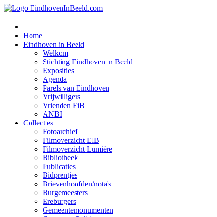
Home
Eindhoven in Beeld
Welkom
Stichting Eindhoven in Beeld
Exposities
Agenda
Parels van Eindhoven
Vrijwilligers
Vrienden EiB
ANBI
Collecties
Fotoarchief
Filmoverzicht EIB
Filmoverzicht Lumière
Bibliotheek
Publicaties
Bidprentjes
Brievenhoofden/nota's
Burgemeesters
Ereburgers
Gemeentemonumenten