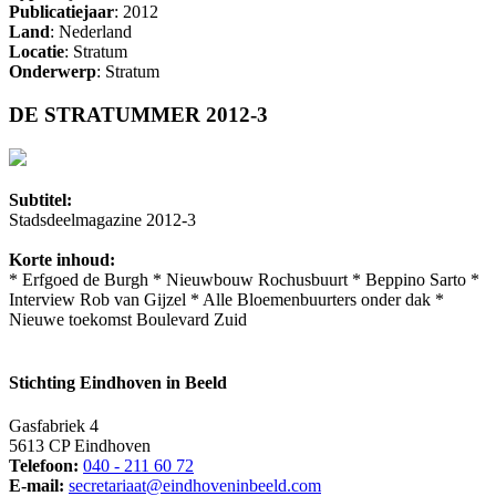
Publicatiejaar
: 2012
Land
: Nederland
Locatie
: Stratum
Onderwerp
: Stratum
DE STRATUMMER 2012-3
Subtitel:
Stadsdeelmagazine 2012-3
Korte inhoud:
* Erfgoed de Burgh * Nieuwbouw Rochusbuurt * Beppino Sarto *
Interview Rob van Gijzel * Alle Bloemenbuurters onder dak *
Nieuwe toekomst Boulevard Zuid
Stichting Eindhoven in Beeld
Gasfabriek 4
5613 CP Eindhoven
Telefoon:
040 - 211 60 72
E-mail:
secretariaat@eindhoveninbeeld.com