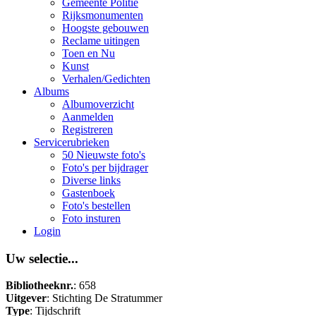
Gemeente Politie
Rijksmonumenten
Hoogste gebouwen
Reclame uitingen
Toen en Nu
Kunst
Verhalen/Gedichten
Albums
Albumoverzicht
Aanmelden
Registreren
Servicerubrieken
50 Nieuwste foto's
Foto's per bijdrager
Diverse links
Gastenboek
Foto's bestellen
Foto insturen
Login
Uw selectie...
Bibliotheeknr.
: 658
Uitgever
: Stichting De Stratummer
Type
: Tijdschrift