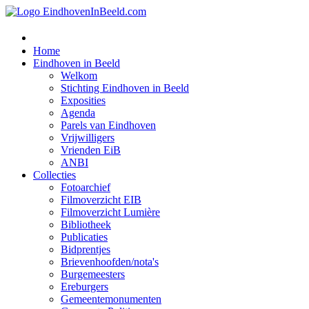
Home
Eindhoven in Beeld
Welkom
Stichting Eindhoven in Beeld
Exposities
Agenda
Parels van Eindhoven
Vrijwilligers
Vrienden EiB
ANBI
Collecties
Fotoarchief
Filmoverzicht EIB
Filmoverzicht Lumière
Bibliotheek
Publicaties
Bidprentjes
Brievenhoofden/nota's
Burgemeesters
Ereburgers
Gemeentemonumenten