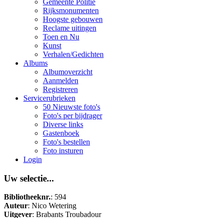
Gemeente Politie
Rijksmonumenten
Hoogste gebouwen
Reclame uitingen
Toen en Nu
Kunst
Verhalen/Gedichten
Albums
Albumoverzicht
Aanmelden
Registreren
Servicerubrieken
50 Nieuwste foto's
Foto's per bijdrager
Diverse links
Gastenboek
Foto's bestellen
Foto insturen
Login
Uw selectie...
Bibliotheeknr.
: 594
Auteur
: Nico Wetering
Uitgever
: Brabants Troubadour