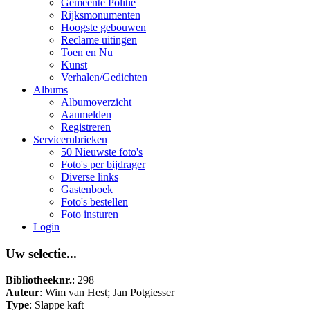
Gemeente Politie
Rijksmonumenten
Hoogste gebouwen
Reclame uitingen
Toen en Nu
Kunst
Verhalen/Gedichten
Albums
Albumoverzicht
Aanmelden
Registreren
Servicerubrieken
50 Nieuwste foto's
Foto's per bijdrager
Diverse links
Gastenboek
Foto's bestellen
Foto insturen
Login
Uw selectie...
Bibliotheeknr.
: 298
Auteur
: Wim van Hest; Jan Potgiesser
Type
: Slappe kaft