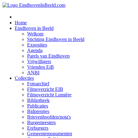
Home
Eindhoven in Beeld
Welkom
Stichting Eindhoven in Beeld
Exposities
Agenda
Parels van Eindhoven
Vrijwilligers
Vrienden EiB
ANBI
Collecties
Fotoarchief
Filmoverzicht EIB
Filmoverzicht Lumière
Bibliotheek
Publicaties
Bidprentjes
Brievenhoofden/nota's
Burgemeesters
Ereburgers
Gemeentemonumenten