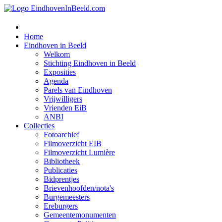
Home
Eindhoven in Beeld
Welkom
Stichting Eindhoven in Beeld
Exposities
Agenda
Parels van Eindhoven
Vrijwilligers
Vrienden EiB
ANBI
Collecties
Fotoarchief
Filmoverzicht EIB
Filmoverzicht Lumière
Bibliotheek
Publicaties
Bidprentjes
Brievenhoofden/nota's
Burgemeesters
Ereburgers
Gemeentemonumenten