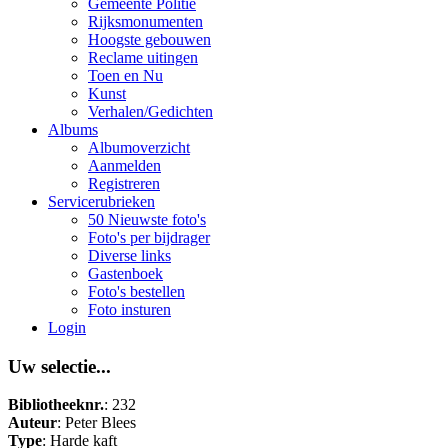
Gemeente Politie
Rijksmonumenten
Hoogste gebouwen
Reclame uitingen
Toen en Nu
Kunst
Verhalen/Gedichten
Albums
Albumoverzicht
Aanmelden
Registreren
Servicerubrieken
50 Nieuwste foto's
Foto's per bijdrager
Diverse links
Gastenboek
Foto's bestellen
Foto insturen
Login
Uw selectie...
Bibliotheeknr.
: 232
Auteur
: Peter Blees
Type
: Harde kaft