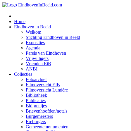
Home
Eindhoven in Beeld
Welkom
Stichting Eindhoven in Beeld
Exposities
Agenda
Parels van Eindhoven
Vrijwilligers
Vrienden EiB
ANBI
Collecties
Fotoarchief
Filmoverzicht EIB
Filmoverzicht Lumière
Bibliotheek
Publicaties
Bidprentjes
Brievenhoofden/nota's
Burgemeesters
Ereburgers
Gemeentemonumenten