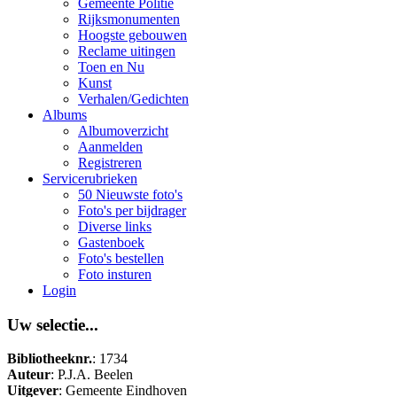
Gemeente Politie
Rijksmonumenten
Hoogste gebouwen
Reclame uitingen
Toen en Nu
Kunst
Verhalen/Gedichten
Albums
Albumoverzicht
Aanmelden
Registreren
Servicerubrieken
50 Nieuwste foto's
Foto's per bijdrager
Diverse links
Gastenboek
Foto's bestellen
Foto insturen
Login
Uw selectie...
Bibliotheeknr.
: 1734
Auteur
: P.J.A. Beelen
Uitgever
: Gemeente Eindhoven