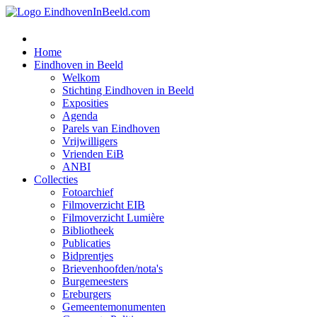
Home
Eindhoven in Beeld
Welkom
Stichting Eindhoven in Beeld
Exposities
Agenda
Parels van Eindhoven
Vrijwilligers
Vrienden EiB
ANBI
Collecties
Fotoarchief
Filmoverzicht EIB
Filmoverzicht Lumière
Bibliotheek
Publicaties
Bidprentjes
Brievenhoofden/nota's
Burgemeesters
Ereburgers
Gemeentemonumenten