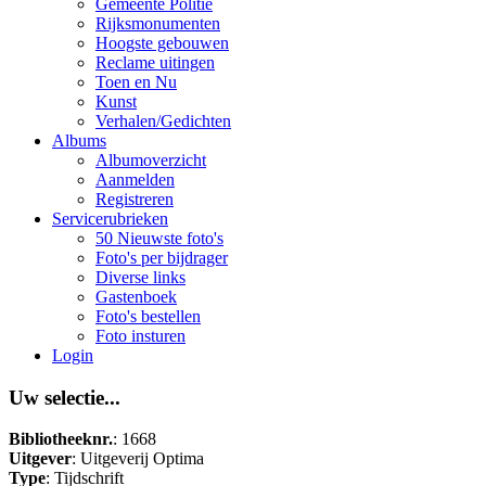
Gemeente Politie
Rijksmonumenten
Hoogste gebouwen
Reclame uitingen
Toen en Nu
Kunst
Verhalen/Gedichten
Albums
Albumoverzicht
Aanmelden
Registreren
Servicerubrieken
50 Nieuwste foto's
Foto's per bijdrager
Diverse links
Gastenboek
Foto's bestellen
Foto insturen
Login
Uw selectie...
Bibliotheeknr.
: 1668
Uitgever
: Uitgeverij Optima
Type
: Tijdschrift