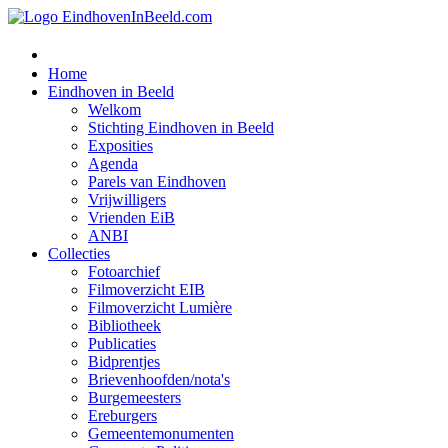
Home
Eindhoven in Beeld
Welkom
Stichting Eindhoven in Beeld
Exposities
Agenda
Parels van Eindhoven
Vrijwilligers
Vrienden EiB
ANBI
Collecties
Fotoarchief
Filmoverzicht EIB
Filmoverzicht Lumière
Bibliotheek
Publicaties
Bidprentjes
Brievenhoofden/nota's
Burgemeesters
Ereburgers
Gemeentemonumenten