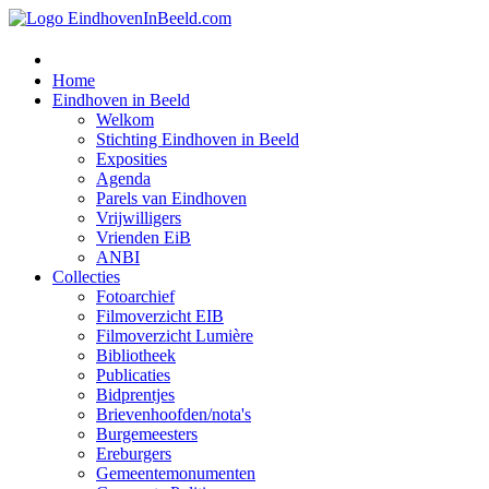
Home
Eindhoven in Beeld
Welkom
Stichting Eindhoven in Beeld
Exposities
Agenda
Parels van Eindhoven
Vrijwilligers
Vrienden EiB
ANBI
Collecties
Fotoarchief
Filmoverzicht EIB
Filmoverzicht Lumière
Bibliotheek
Publicaties
Bidprentjes
Brievenhoofden/nota's
Burgemeesters
Ereburgers
Gemeentemonumenten