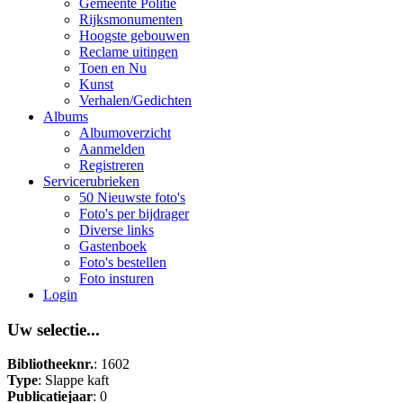
Gemeente Politie
Rijksmonumenten
Hoogste gebouwen
Reclame uitingen
Toen en Nu
Kunst
Verhalen/Gedichten
Albums
Albumoverzicht
Aanmelden
Registreren
Servicerubrieken
50 Nieuwste foto's
Foto's per bijdrager
Diverse links
Gastenboek
Foto's bestellen
Foto insturen
Login
Uw selectie...
Bibliotheeknr.
: 1602
Type
: Slappe kaft
Publicatiejaar
: 0