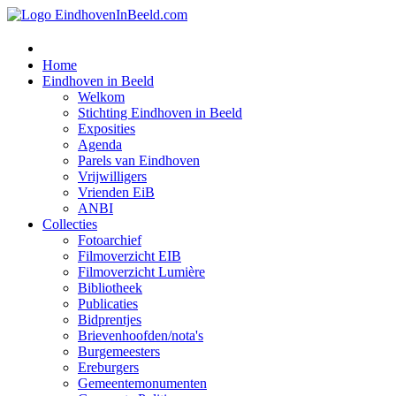
Home
Eindhoven in Beeld
Welkom
Stichting Eindhoven in Beeld
Exposities
Agenda
Parels van Eindhoven
Vrijwilligers
Vrienden EiB
ANBI
Collecties
Fotoarchief
Filmoverzicht EIB
Filmoverzicht Lumière
Bibliotheek
Publicaties
Bidprentjes
Brievenhoofden/nota's
Burgemeesters
Ereburgers
Gemeentemonumenten