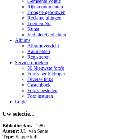
Gemeente Politie
Rijksmonumenten
Hoogste gebouwen
Reclame uitingen
Toen en Nu
Kunst
Verhalen/Gedichten
Albums
Albumoverzicht
Aanmelden
Registreren
Servicerubrieken
50 Nieuwste foto's
Foto's per bijdrager
Diverse links
Gastenboek
Foto's bestellen
Foto insturen
Login
Uw selectie...
Bibliotheeknr.
: 1586
Auteur
: J.L. van Sante
Type
: Slappe kaft