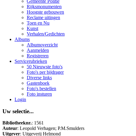
Gemeente Politie
Rijksmonumenten
Hoogste gebouwen
Reclame uitingen
Toen en Nu
Kunst
Verhalen/Gedichten
Albums
Albumoverzicht
Aanmelden
Registreren
Servicerubrieken
50 Nieuwste foto's
Foto's per bijdrager
Diverse links
Gastenboek
Foto's bestellen
Foto insturen
Login
Uw selectie...
Bibliotheeknr.
: 1561
Auteur
: Leopold Verhagen; P.M.Smulders
Uitgever
: Uitgeverij Helmond