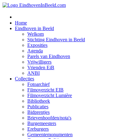
Home
Eindhoven in Beeld
Welkom
Stichting Eindhoven in Beeld
Exposities
Agenda
Parels van Eindhoven
Vrijwilligers
Vrienden EiB
ANBI
Collecties
Fotoarchief
Filmoverzicht EIB
Filmoverzicht Lumière
Bibliotheek
Publicaties
Bidprentjes
Brievenhoofden/nota's
Burgemeesters
Ereburgers
Gemeentemonumenten