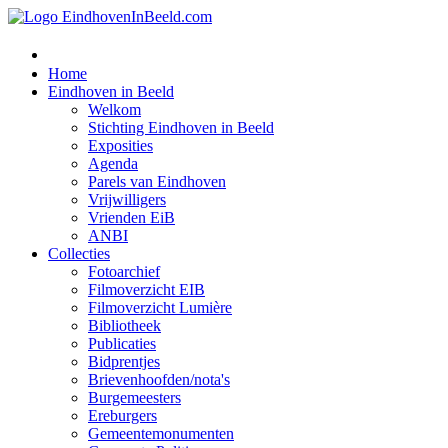
Home
Eindhoven in Beeld
Welkom
Stichting Eindhoven in Beeld
Exposities
Agenda
Parels van Eindhoven
Vrijwilligers
Vrienden EiB
ANBI
Collecties
Fotoarchief
Filmoverzicht EIB
Filmoverzicht Lumière
Bibliotheek
Publicaties
Bidprentjes
Brievenhoofden/nota's
Burgemeesters
Ereburgers
Gemeentemonumenten