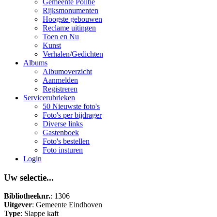
Gemeente Politie
Rijksmonumenten
Hoogste gebouwen
Reclame uitingen
Toen en Nu
Kunst
Verhalen/Gedichten
Albums
Albumoverzicht
Aanmelden
Registreren
Servicerubrieken
50 Nieuwste foto's
Foto's per bijdrager
Diverse links
Gastenboek
Foto's bestellen
Foto insturen
Login
Uw selectie...
Bibliotheeknr.
: 1306
Uitgever
: Gemeente Eindhoven
Type
: Slappe kaft