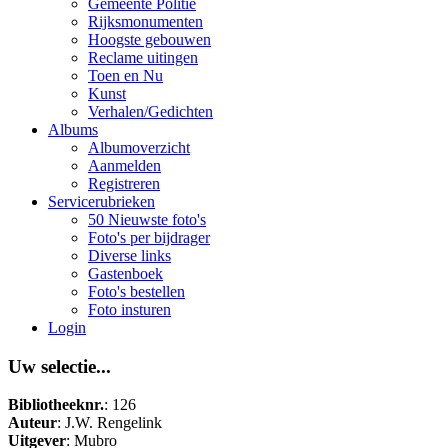
Gemeente Politie
Rijksmonumenten
Hoogste gebouwen
Reclame uitingen
Toen en Nu
Kunst
Verhalen/Gedichten
Albums
Albumoverzicht
Aanmelden
Registreren
Servicerubrieken
50 Nieuwste foto's
Foto's per bijdrager
Diverse links
Gastenboek
Foto's bestellen
Foto insturen
Login
Uw selectie...
Bibliotheeknr.
: 126
Auteur
: J.W. Rengelink
Uitgever
: Mubro