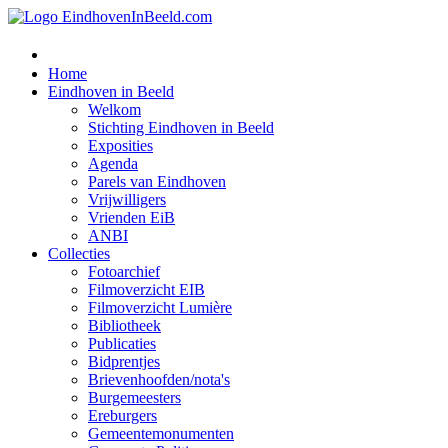
Home
Eindhoven in Beeld
Welkom
Stichting Eindhoven in Beeld
Exposities
Agenda
Parels van Eindhoven
Vrijwilligers
Vrienden EiB
ANBI
Collecties
Fotoarchief
Filmoverzicht EIB
Filmoverzicht Lumière
Bibliotheek
Publicaties
Bidprentjes
Brievenhoofden/nota's
Burgemeesters
Ereburgers
Gemeentemonumenten